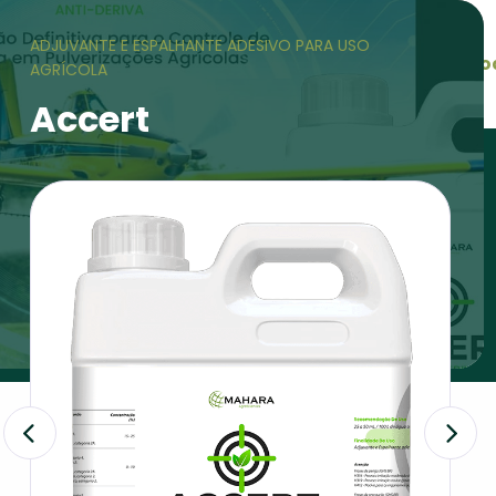
ADJUVANTE E ESPALHANTE ADESIVO PARA USO
Principal
A Empresa
Pro
AGRÍCOLA
Accert
Principal
Produtos
Accert
Linha Aplica