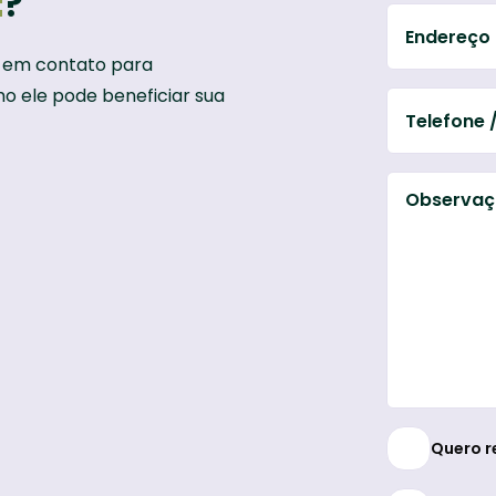
t
?
á em contato para
o ele pode beneficiar sua
Quero r