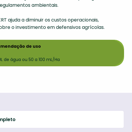
regulamentos ambientais.
RT ajuda a diminuir os custos operacionais,
bre o investimento em defensivos agrícolas.
omendação de uso
0L de água ou 50 a 100 mL/Ha